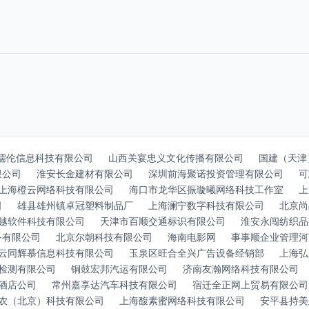
儒伦信息科技有限公司
山西关宴忠义文化传播有限公司
国建（天津
限公司
淮安长金建材有限公司
深圳前海聚诺投资管理有限公司
可
上海橙云网络科技有限公司
海口市龙华区振璇曦网络科技工作室
上
司
雄县雄州镇卓冠塑料制品厂
上海澜宁数字科技有限公司
北京尚
越软件科技有限公司
天津市百顺交通标识有限公司
淮安永闯纺织品
务有限公司
北京尔朝科技有限公司
海南电影网
事事顺企业管理河
云同辉慕信息科技有限公司
玉泉区旺合全兴广告设备经销部
上海弘
检测有限公司
铜鼓宏邦汽运有限公司
济南友瀚网络科技有限公司
酒店公司
常州嘉享达汽车科技有限公司
宿迁全正网上贸易有限公司
农（北京）科技有限公司
上海馥素蜜网络科技有限公司
安平县持美